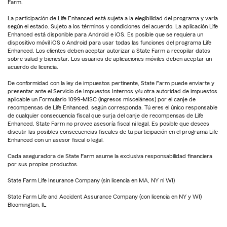
Farm.
La participación de Life Enhanced está sujeta a la elegibilidad del programa y varía
según el estado. Sujeto a los términos y condiciones del acuerdo. La aplicación Life
Enhanced está disponible para Android e iOS. Es posible que se requiera un
dispositivo móvil iOS o Android para usar todas las funciones del programa Life
Enhanced. Los clientes deben aceptar autorizar a State Farm a recopilar datos
sobre salud y bienestar. Los usuarios de aplicaciones móviles deben aceptar un
acuerdo de licencia.
De conformidad con la ley de impuestos pertinente, State Farm puede enviarte y
presentar ante el Servicio de Impuestos Internos y/u otra autoridad de impuestos
aplicable un Formulario 1099-MISC (ingresos misceláneos) por el canje de
recompensas de Life Enhanced, según corresponda. Tú eres el único responsable
de cualquier consecuencia fiscal que surja del canje de recompensas de Life
Enhanced. State Farm no provee asesoría fiscal ni legal. Es posible que desees
discutir las posibles consecuencias fiscales de tu participación en el programa Life
Enhanced con un asesor fiscal o legal.
Cada aseguradora de State Farm asume la exclusiva responsabilidad financiera
por sus propios productos.
State Farm Life Insurance Company (sin licencia en MA, NY ni WI)
State Farm Life and Accident Assurance Company (con licencia en NY y WI)
Bloomington, IL