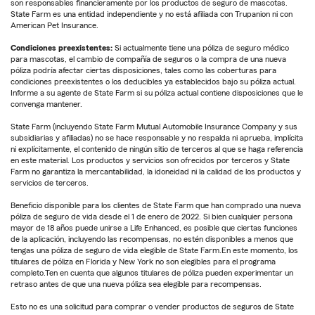
son responsables financieramente por los productos de seguro de mascotas.
State Farm es una entidad independiente y no está afiliada con Trupanion ni con
American Pet Insurance.
Condiciones preexistentes:
Si actualmente tiene una póliza de seguro médico
para mascotas, el cambio de compañía de seguros o la compra de una nueva
póliza podría afectar ciertas disposiciones, tales como las coberturas para
condiciones preexistentes o los deducibles ya establecidos bajo su póliza actual.
Informe a su agente de State Farm si su póliza actual contiene disposiciones que le
convenga mantener.
State Farm (incluyendo State Farm Mutual Automobile Insurance Company y sus
subsidiarias y afiliadas) no se hace responsable y no respalda ni aprueba, implícita
ni explícitamente, el contenido de ningún sitio de terceros al que se haga referencia
en este material. Los productos y servicios son ofrecidos por terceros y State
Farm no garantiza la mercantabilidad, la idoneidad ni la calidad de los productos y
servicios de terceros.
Beneficio disponible para los clientes de State Farm que han comprado una nueva
póliza de seguro de vida desde el 1 de enero de 2022. Si bien cualquier persona
mayor de 18 años puede unirse a Life Enhanced, es posible que ciertas funciones
de la aplicación, incluyendo las recompensas, no estén disponibles a menos que
tengas una póliza de seguro de vida elegible de State Farm.En este momento, los
titulares de póliza en Florida y New York no son elegibles para el programa
completo.Ten en cuenta que algunos titulares de póliza pueden experimentar un
retraso antes de que una nueva póliza sea elegible para recompensas.
Esto no es una solicitud para comprar o vender productos de seguros de State