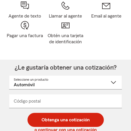
Agente de texto
Llamar al agente
Email al agente
Pagar una factura
Obtén una tarjeta
de identificación
¿Le gustaría obtener una cotización?
Seleccione un producto
Seleccione
un
nombre
de
producto
del
Código postal
Ingresa
Ingresa
_____
menú
un
un
desplegable
código
código
postal
postal
Obtenga una cotización
de
de
5
5
o continuar con una cotización