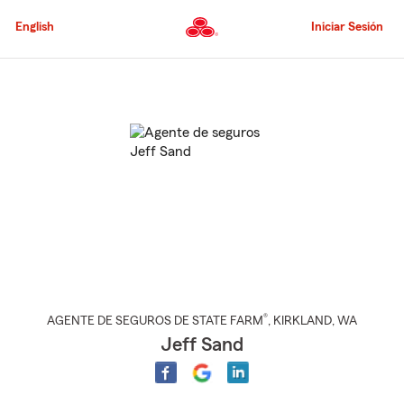
Pasar
al
English
Iniciar Sesión
contenido
principal
Comienzo
del
contenido
principal
®
AGENTE DE SEGUROS DE STATE FARM
,
KIRKLAND
, WA
Jeff Sand