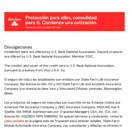
Divulgaciones
Installment loans are offered by U.S. Bank National Association. Deposit products
are offered by U.S. Bank National Association. Member FDIC.
The creditor and issuer of this credit card is U.S. Bank National Association,
pursuant to a license from Visa U.S.A. Inc.
El seguro de vida y las anualidades son emitidos por State Farm Life Insurance
Company. (Sin licencia en MA, NY y WI) State Farm Life and Accident Assurance
Company (con licencia en New York y Wisconsin) Oficinas centrales, Bloomington,
Illinois.
Los productos de seguro de mascotas son suscritos en los Estados Unidos por
American Pet Insurance Company y ZPIC Insurance Company, 6100-4th Ave S,
Seattle, WA 98108. Administrado por Trupanion Managers USA, Inc. (CA: con
licencia No. 0G22803, NPN 9588590). Se aplican términos y condiciones, revise la
póliza completa
en la página web de Trupanion para obtener detalles. State Farm
Mutual Automobile Insurance Company, sus subsidiarias y afiliadas no ofrecen ni